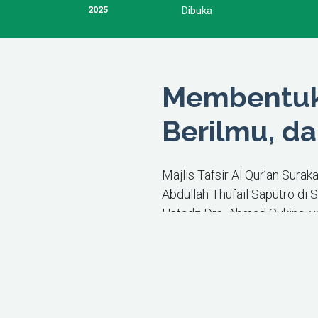
2025
Dibuka
Membentuk 
Berilmu, da
Majlis Tafsir Al Qur’an Sura
Abdullah Thufail Saputro di 
Ustadz Drs. Ahmad Sukina, 
dakwah, MTA juga bergerak 
membangun Pondok Pesantren