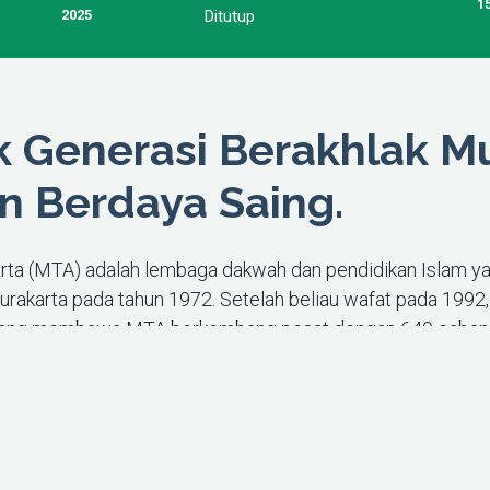
1
2025
Ditutup
Generasi Berakhlak Mu
n Berdaya Saing.
karta (MTA) adalah lembaga dakwah dan pendidikan Islam ya
Surakarta pada tahun 1972. Setelah beliau wafat pada 1992
yang membawa MTA berkembang pesat dengan 640 cabang d
di pendidikan formal dengan banyak PAUD, SDIT, SMP, da
 di Mojogedang, Karanganyar, di atas lahan 10 hektar.