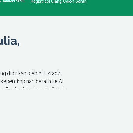
Registrasi Ulang Calon Santri
5 Januari 2026
lia,
ng didirikan oleh Al Ustadz
, kepemimpinan beralih ke Al
i seluruh Indonesia. Selain
n SMA. Pada 2018, MTA mulai